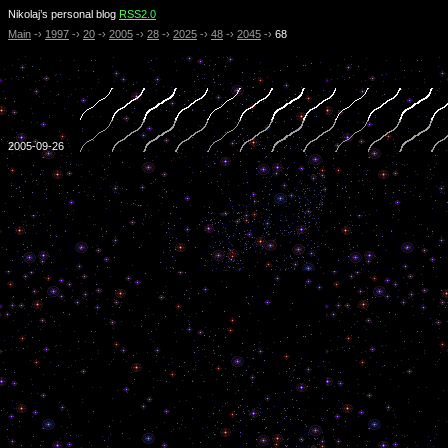
Nikolaj’s personal blog
RSS2.0
Main
-›
1997
-›
20
-›
2005
-›
28
-›
2025
-›
48
-›
2045
-›
68
2005-09-26