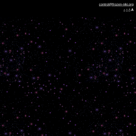
control@frozen-niki.org
A
A
A
A